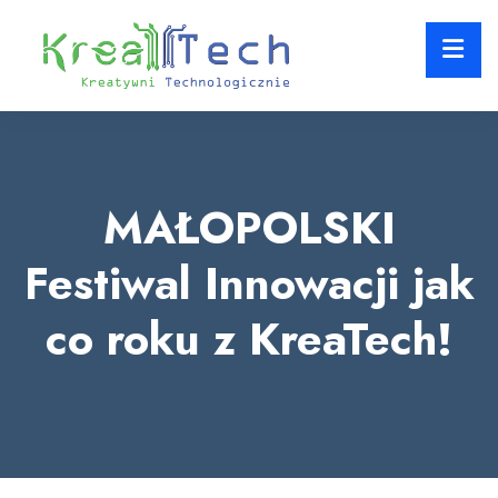
Skip
LOSE
to
NU
content
MAŁOPOLSKI
Festiwal Innowacji jak
co roku z KreaTech!